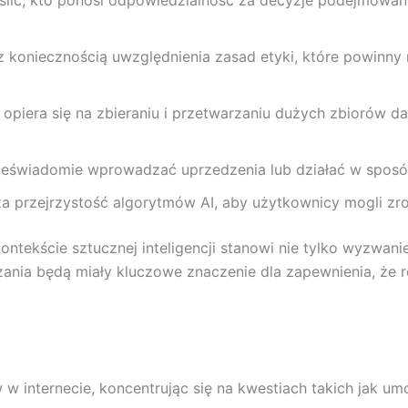
eślić, kto ponosi odpowiedzialność za decyzje podejmowane
 z koniecznością uwzględnienia zasad etyki, które powinny
o opiera się na zbieraniu i przetwarzaniu dużych zbiorów
ieświadomie wprowadzać uprzedzenia lub działać w sposó
a przejrzystość algorytmów AI, aby użytkownicy mogli zr
tekście sztucznej inteligencji stanowi nie tylko wyzwanie,
zania będą miały kluczowe znaczenie dla zapewnienia, że r
 w internecie, koncentrując się na kwestiach takich jak u