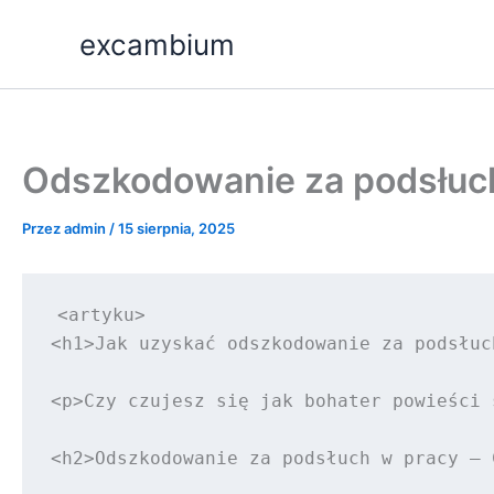
Przejdź
excambium
do
treści
Odszkodowanie za podsłuch 
Przez
admin
/
15 sierpnia, 2025
<artyku>

<h1>Jak uzyskać odszkodowanie za podsłuc
<p>Czy czujesz się jak bohater powieści 
<h2>Odszkodowanie za podsłuch w pracy – 