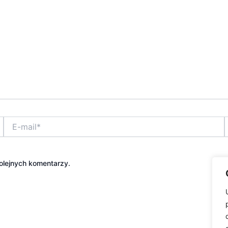
E-
W
mail*
i
olejnych komentarzy.