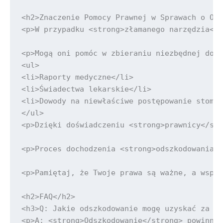
<h2>Znaczenie Pomocy Prawnej w Sprawach o Ods
<p>W przypadku <strong>złamanego narzędzia</s
<p>Mogą oni pomóc w zbieraniu niezbędnej doku
<ul>

<li>Raporty medyczne</li>

<li>Świadectwa lekarskie</li>

<li>Dowody na niewłaściwe postępowanie stomat
</ul>

<p>Dzięki doświadczeniu <strong>prawnicy</str
<p>Proces dochodzenia <strong>odszkodowania</
<p>Pamiętaj, że Twoje prawa są ważne, a wspar
<h2>FAQ</h2>

<h3>Q: Jakie odszkodowanie mogę uzyskać za zł
<p>A: <strong>Odszkodowanie</strong> powinno 