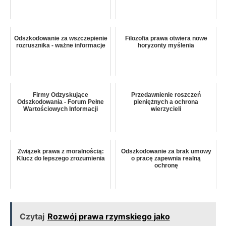
Odszkodowanie za wszczepienie
Filozofia prawa otwiera nowe
rozrusznika - ważne informacje
horyzonty myślenia
Firmy Odzyskujące
Przedawnienie roszczeń
Odszkodowania - Forum Pełne
pieniężnych a ochrona
Wartościowych Informacji
wierzycieli
Związek prawa z moralnością:
Odszkodowanie za brak umowy
Klucz do lepszego zrozumienia
o pracę zapewnia realną
ochronę
Czytaj
Rozwój prawa rzymskiego jako