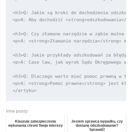
<h3>Q: Jakie są kroki do dochodzenia odszkodo
<p>A: Aby dochodzić <strong>odszkodowania</st
<h3>Q: Czy złamane narzędzie w zębie można uz
<p>A: <strong>Złamanie narzędzia</strong> moż
<h3>Q: Jakie przykłady odszkodowań za błędy m
<p>A: Case law, jak wyrok Sądu Okręgowego w P
<h3>Q: Dlaczego warto mieć pomoc prawną w tyc
<p>A: <strong>Pomoc prawna</strong> jest kluc
Inne posty:
Klauzula zabezpieczenia
Jestem sprawcą wypadku, czy
wykonania chroni Twoje interesy
dostanę odszkodowanie?
Sprawdź!