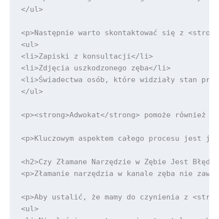
</ul>

<p>Następnie warto skontaktować się z <strong
<ul>

<li>Zapiski z konsultacji</li>

<li>Zdjęcia uszkodzonego zęba</li>

<li>Świadectwa osób, które widziały stan prze
</ul>

<p><strong>Adwokat</strong> pomoże również w 
<p>Kluczowym aspektem całego procesu jest jeg
<h2>Czy Złamane Narzędzie w Zębie Jest Błędem
<p>Złamanie narzędzia w kanale zęba nie zawsz
<p>Aby ustalić, że mamy do czynienia z <stron
<ul>
