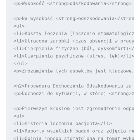
<p>Wysokość <strong>odszkodowania</strong> za
<p>Na wysokość <strong>odszkodowania</strong>
<ul>

<li>Koszty leczenia (leczenie stomatologiczne
<li>Utracone zarobki (czas absencji w pracy)<
<li>Cierpienia fizyczne (ból, dyskomfort)</li
<li>Cierpienia psychiczne (stres, lęk)</li>

</ul>

<p>Zrozumienie tych aspektów jest kluczowe, a
<h2>Procedura Dochodzenia Odszkodowania za Zł
<p>Dochodzi do sytuacji, w której <strong>zła
<p>Pierwszym krokiem jest zgromadzenie odpowi
<ul>

<li>Historia leczenia pacjenta</li>

<li>Raporty wszelkich badań oraz zdjęcia rent
<li>Opinia innego stomatologa na temat wykona