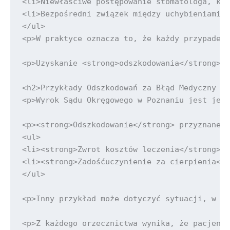
<li>Niewłaściwe postępowanie stomatologa, któ
<li>Bezpośredni związek między uchybieniami a
</ul>

<p>W praktyce oznacza to, że każdy przypadek 
<p>Uzyskanie <strong>odszkodowania</strong> j
<h2>Przykłady Odszkodowań za Błąd Medyczny – 
<p>Wyrok Sądu Okręgowego w Poznaniu jest jedn
<p><strong>Odszkodowanie</strong> przyznane w
<ul>

<li><strong>Zwrot kosztów leczenia</strong> –
<li><strong>Zadośćuczynienie za cierpienia</s
</ul>

<p>Inny przykład może dotyczyć sytuacji, w kt
<p>Z każdego orzecznictwa wynika, że pacjenci