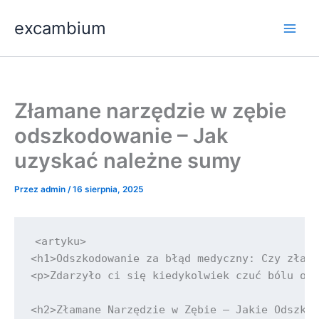
Przejdź
Main
excambium
do
Men
treści
Złamane narzędzie w zębie
odszkodowanie – Jak
uzyskać należne sumy
Przez
admin
/
16 sierpnia, 2025
<artyku>

<h1>Odszkodowanie za błąd medyczny: Czy złama
<p>Zdarzyło ci się kiedykolwiek czuć bólu od 
<h2>Złamane Narzędzie w Zębie – Jakie Odszkod