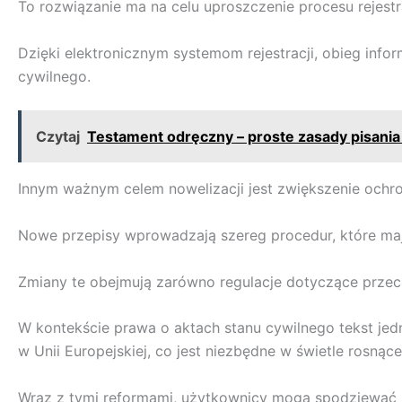
To rozwiązanie ma na celu uproszczenie procesu rejest
Dzięki elektronicznym systemom rejestracji, obieg info
cywilnego.
Czytaj
Testament odręczny – proste zasady pisani
Innym ważnym celem nowelizacji jest zwiększenie och
Nowe przepisy wprowadzają szereg procedur, które maj
Zmiany te obejmują zarówno regulacje dotyczące przech
W kontekście prawa o aktach stanu cywilnego tekst je
w Unii Europejskiej, co jest niezbędne w świetle rosną
Wraz z tymi reformami, użytkownicy mogą spodziewać si