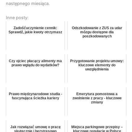
następnego miesiąca.
Inne posty:
Zadośćuczynienie cennik:
Odszkodowanie z ZUS za udar
Sprawdź, jakie kwoty otrzymasz
mózgu dostępne dla
poszkodowanych
Czy ojciec płacący alimenty ma
Przygotowanie projektu umowy:
prawo wglądu do wydatków?
kluczowe elementy do
uwzględnienia
Prawo międzynarodowe studia -
Emerytura pomostowa a
fascynująca ścieżka kariery
zwolnienie z pracy - kluczowe
zmiany
Jak rozwiązać umowę o pracę
Miejsca parkingowe przepisy –
skutecznie i bezstresowo
kluczowe regulacje w Polsce