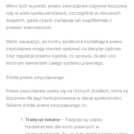
Mimo tych wyzwań, prawo zwyczajowe odgrywa kluczową
rolę w wielu społeczeństwach, szczególnie w obszarach
wiejskich, gdzie często zastępuje lub współistnieje z
prawem stanowionym.
Warto zauważyć, że normy społeczne kształtujące prawo
zwyczajowe mogą również wpływać na decyzje sądowe
oraz regulacje prawne ogólnie, co sprawia, że jest ono
istotnym elementem całego systemu prawnego.
Źródła prawa zwyczajowego
Prawo zwyczajowe opiera się na różnych źródłach, które są
kluczowe dla jego funkcjonowania w danej społeczności.
Główne źródła prawa zwyczajowego to:
Tradycje lokalne
– Tradycje są często
fundamentem dla norm prawnych w
społecznościach. To, co było praktykowane przez