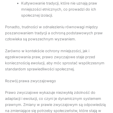
Kultywowanie tradycji, które nie uznają praw
mniejszości etnicznych, co prowadzi do ich
społecznej izolacji.
Ponadto, trudności w odnalezieniu równowagi między
poszanowaniem tradycji a ochroną podstawowych praw
człowieka są powszechnym wyzwaniem.
Zarówno w kontekście ochrony mniejszości, jak i
egzekwowania praw, prawo zwyczajowe staje przed
koniecznością ewolucji, aby móc sprostać współczesnym
standardom sprawiedliwości społecznej.
Rozwój prawa zwyczajowego
Prawo zwyczajowe wykazuje niezwykłą zdolność do
adaptacji i ewolucji, co czyni je dynamicznym systemem
prawnym. Zmiany w prawie zwyczajowym są odpowiedzią
na zmieniające się potrzeby społeczeństw, które stają w