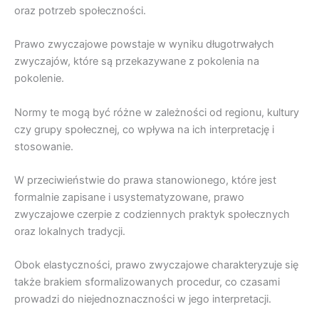
oraz potrzeb społeczności.
Prawo zwyczajowe powstaje w wyniku długotrwałych
zwyczajów, które są przekazywane z pokolenia na
pokolenie.
Normy te mogą być różne w zależności od regionu, kultury
czy grupy społecznej, co wpływa na ich interpretację i
stosowanie.
W przeciwieństwie do prawa stanowionego, które jest
formalnie zapisane i usystematyzowane, prawo
zwyczajowe czerpie z codziennych praktyk społecznych
oraz lokalnych tradycji.
Obok elastyczności, prawo zwyczajowe charakteryzuje się
także brakiem sformalizowanych procedur, co czasami
prowadzi do niejednoznaczności w jego interpretacji.