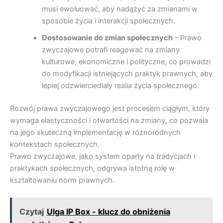
musi ewoluować, aby nadążyć za zmianami w
sposobie życia i interakcji społecznych.
Dostosowanie do zmian społecznych
– Prawo
zwyczajowe potrafi reagować na zmiany
kulturowe, ekonomiczne i polityczne, co prowadzi
do modyfikacji istniejących praktyk prawnych, aby
lepiej odzwierciedlały realia życia społecznego.
Rozwój prawa zwyczajowego jest procesem ciągłym, który
wymaga elastyczności i otwartości na zmiany, co pozwala
na jego skuteczną implementację w różnorodnych
kontekstach społecznych.
Prawo zwyczajowe, jako system oparty na tradycjach i
praktykach społecznych, odgrywa istotną rolę w
kształtowaniu norm prawnych.
Czytaj
Ulga IP Box - klucz do obniżenia