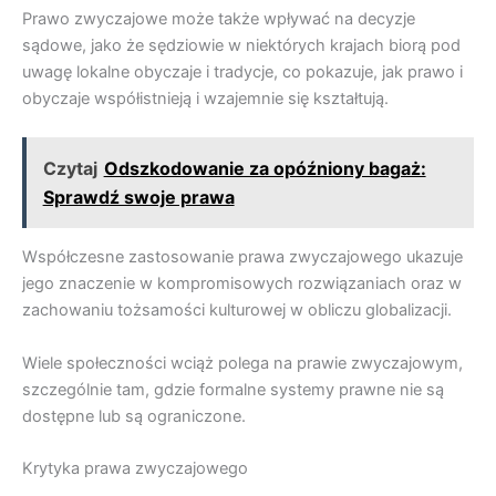
Prawo zwyczajowe może także wpływać na decyzje
sądowe, jako że sędziowie w niektórych krajach biorą pod
uwagę lokalne obyczaje i tradycje, co pokazuje, jak prawo i
obyczaje współistnieją i wzajemnie się kształtują.
Czytaj
Odszkodowanie za opóźniony bagaż:
Sprawdź swoje prawa
Współczesne zastosowanie prawa zwyczajowego ukazuje
jego znaczenie w kompromisowych rozwiązaniach oraz w
zachowaniu tożsamości kulturowej w obliczu globalizacji.
Wiele społeczności wciąż polega na prawie zwyczajowym,
szczególnie tam, gdzie formalne systemy prawne nie są
dostępne lub są ograniczone.
Krytyka prawa zwyczajowego