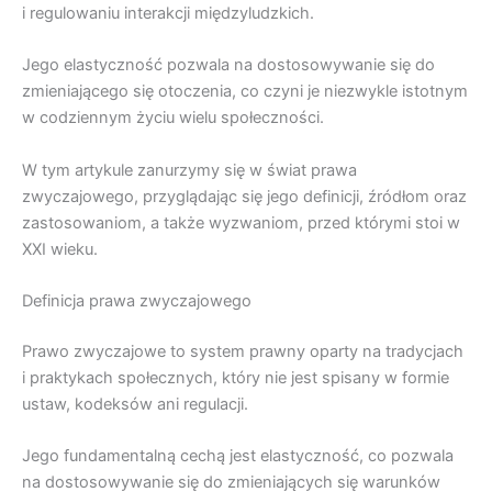
i regulowaniu interakcji międzyludzkich.
Jego elastyczność pozwala na dostosowywanie się do
zmieniającego się otoczenia, co czyni je niezwykle istotnym
w codziennym życiu wielu społeczności.
W tym artykule zanurzymy się w świat prawa
zwyczajowego, przyglądając się jego definicji, źródłom oraz
zastosowaniom, a także wyzwaniom, przed którymi stoi w
XXI wieku.
Definicja prawa zwyczajowego
Prawo zwyczajowe to system prawny oparty na tradycjach
i praktykach społecznych, który nie jest spisany w formie
ustaw, kodeksów ani regulacji.
Jego fundamentalną cechą jest elastyczność, co pozwala
na dostosowywanie się do zmieniających się warunków