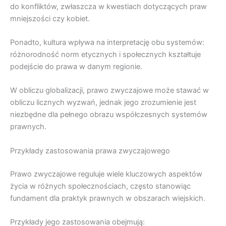
do konfliktów, zwłaszcza w kwestiach dotyczących praw
mniejszości czy kobiet.
Ponadto, kultura wpływa na interpretację obu systemów:
różnorodność norm etycznych i społecznych kształtuje
podejście do prawa w danym regionie.
W obliczu globalizacji, prawo zwyczajowe może stawać w
obliczu licznych wyzwań, jednak jego zrozumienie jest
niezbędne dla pełnego obrazu współczesnych systemów
prawnych.
Przykłady zastosowania prawa zwyczajowego
Prawo zwyczajowe reguluje wiele kluczowych aspektów
życia w różnych społecznościach, często stanowiąc
fundament dla praktyk prawnych w obszarach wiejskich.
Przykłady jego zastosowania obejmują: