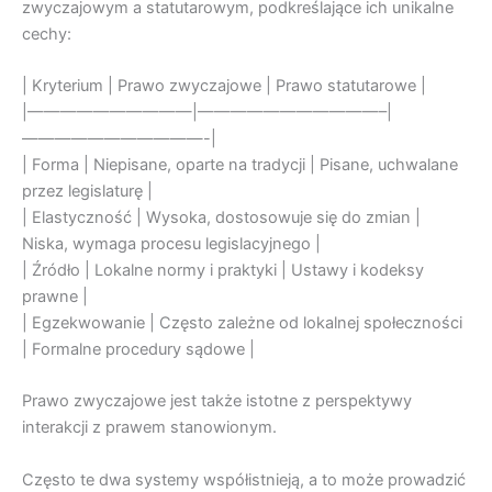
zwyczajowym a statutarowym, podkreślające ich unikalne
cechy:
| Kryterium | Prawo zwyczajowe | Prawo statutarowe |
|——————————|———————————–|
———————————-|
| Forma | Niepisane, oparte na tradycji | Pisane, uchwalane
przez legislaturę |
| Elastyczność | Wysoka, dostosowuje się do zmian |
Niska, wymaga procesu legislacyjnego |
| Źródło | Lokalne normy i praktyki | Ustawy i kodeksy
prawne |
| Egzekwowanie | Często zależne od lokalnej społeczności
| Formalne procedury sądowe |
Prawo zwyczajowe jest także istotne z perspektywy
interakcji z prawem stanowionym.
Często te dwa systemy współistnieją, a to może prowadzić