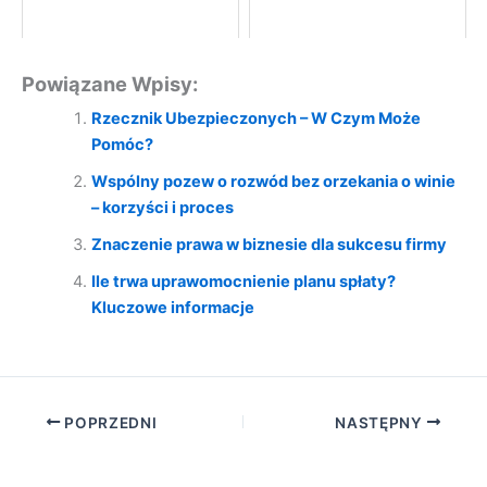
Powiązane Wpisy:
Rzecznik Ubezpieczonych – W Czym Może
Pomóc?
Wspólny pozew o rozwód bez orzekania o winie
– korzyści i proces
Znaczenie prawa w biznesie dla sukcesu firmy
Ile trwa uprawomocnienie planu spłaty?
Kluczowe informacje
POPRZEDNI
NASTĘPNY