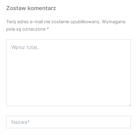
Zostaw komentarz
Twój adres e-mail nie zostanie opublikowany.
Wymagane
pola są oznaczone
*
Wpisz
tutaj..
Nazwa*