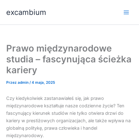
Przejdź
Main
excambium
do
Men
treści
Prawo międzynarodowe
studia – fascynująca ścieżka
kariery
Przez
admin
/
4 maja, 2025
Czy kiedykolwiek zastanawiałeś się, jak prawo
międzynarodowe kształtuje nasze codzienne życie? Ten
fascynujący kierunek studiów nie tylko otwiera drzwi do
kariery w prestiżowych organizacjach, ale także wpływa na
globalną politykę, prawa człowieka i handel
międzynarodowy.