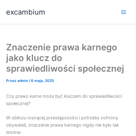
Przejdź
Main
excambium
do
Men
treści
Znaczenie prawa karnego
jako klucz do
sprawiedliwości społecznej
Przez
admin
/
6 maja, 2025
Czy prawo karne może być kluczem do sprawiedliwości
społecznej?
W obliczu rosnącej przestępczości i potrzeby ochrony
obywateli, znaczenie prawa karnego nigdy nie było tak
istotne.