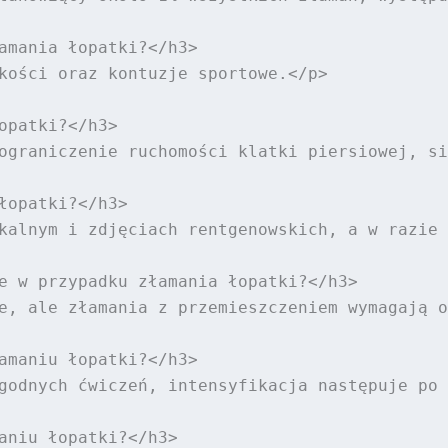
amania łopatki?</h3>

kości oraz kontuzje sportowe.</p>

patki?</h3>

ograniczenie ruchomości klatki piersiowej, si
łopatki?</h3>

kalnym i zdjęciach rentgenowskich, a w razie 
e w przypadku złamania łopatki?</h3>

e, ale złamania z przemieszczeniem wymagają o
amaniu łopatki?</h3>

godnych ćwiczeń, intensyfikacja następuje po 
aniu łopatki?</h3>
