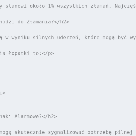
y stanowi około 1% wszystkich złamań. Najczęś
hodzi do Złamania?</h2>

ą w wyniku silnych uderzeń, które mogą być wy
ia łopatki to:</p>

>

naki Alarmowe?</h2>

mogą skutecznie sygnalizować potrzebę pilnej 