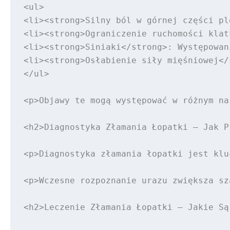
<ul>

<li><strong>Silny ból w górnej części pl
<li><strong>Ograniczenie ruchomości klat
<li><strong>Siniaki</strong>: Występowan
<li><strong>Osłabienie siły mięśniowej</
</ul>

<p>Objawy te mogą występować w różnym na
<h2>Diagnostyka Złamania Łopatki – Jak P
<p>Diagnostyka złamania łopatki jest klu
<p>Wczesne rozpoznanie urazu zwiększa sz
<h2>Leczenie Złamania Łopatki – Jakie Są 