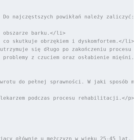
 Do najczęstszych powikłań należy zaliczyć:</
 obszarze barku.</li>

 co skutkuje obrzękiem i dyskomfortem.</li>

utrzymuje się długo po zakończeniu procesu le
 problemy z czuciem oraz osłabienie mięśni.</
wrotu do pełnej sprawności. W jaki sposób moż
lekarzem podczas procesu rehabilitacji.</p>

jący głównie u mężczyzn w wieku 25-45 lat, cz