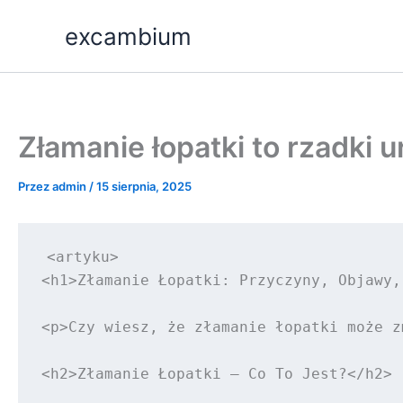
Przejdź
excambium
do
treści
Złamanie łopatki to rzadki
Przez
admin
/
15 sierpnia, 2025
<artyku>

<h1>Złamanie Łopatki: Przyczyny, Objawy,
<p>Czy wiesz, że złamanie łopatki może z
<h2>Złamanie Łopatki – Co To Jest?</h2>
