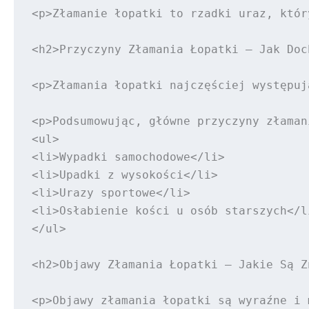
<p>Złamanie łopatki to rzadki uraz, któr
<h2>Przyczyny Złamania Łopatki – Jak Doc
<p>Złamania łopatki najczęściej występuj
<p>Podsumowując, główne przyczyny złaman
<ul>

<li>Wypadki samochodowe</li>

<li>Upadki z wysokości</li>

<li>Urazy sportowe</li>

<li>Osłabienie kości u osób starszych</li
</ul>

<h2>Objawy Złamania Łopatki – Jakie Są Z
<p>Objawy złamania łopatki są wyraźne i 