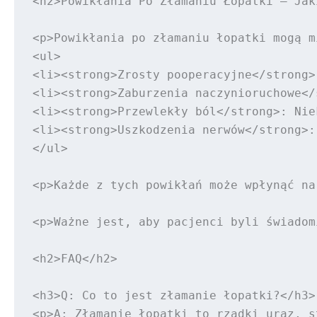
<h2>Powikłania Po Złamaniu Łopatki – Jak
<p>Powikłania po złamaniu łopatki mogą m
<ul>

<li><strong>Zrosty pooperacyjne</strong>
<li><strong>Zaburzenia naczynioruchowe</
<li><strong>Przewlekły ból</strong>: Nie
<li><strong>Uszkodzenia nerwów</strong>:
</ul>

<p>Każde z tych powikłań może wpłynąć na
<p>Ważne jest, aby pacjenci byli świadom
<h2>FAQ</h2>

<h3>Q: Co to jest złamanie łopatki?</h3>

<p>A: Złamanie łopatki to rzadki uraz, s