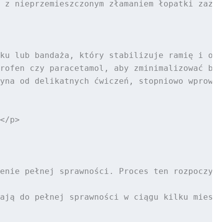
 z nieprzemieszczonym złamaniem łopatki zazwy
ku lub bandaża, który stabilizuje ramię i ogr
rofen czy paracetamol, aby zminimalizować ból
yna od delikatnych ćwiczeń, stopniowo wprowad
</p>

enie pełnej sprawności. Proces ten rozpoczyna
ają do pełnej sprawności w ciągu kilku miesię