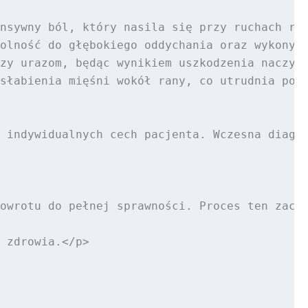
nsywny ból, który nasila się przy ruchach ram
olność do głębokiego oddychania oraz wykonywa
zy urazom, będąc wynikiem uszkodzenia naczyń 
słabienia mięśni wokół rany, co utrudnia podn
 indywidualnych cech pacjenta. Wczesna diagno
owrotu do pełnej sprawności. Proces ten zaczy
 zdrowia.</p>
