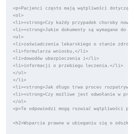
<p>Pacjenci często mają wątpliwości dotyczące
<ol>

<li><strong>Czy każdy przypadek choroby nowot
<li><strong>Jakie dokumenty są wymagane do zł
<ul>

<li>zaświadczenia lekarskiego o stanie zdrowi
<li>formularza wniosku,</li>

<li>dowodów ubezpieczenia i</li>

<li>informacji o przebiegu leczenia.</li>

</ul>

</li>

<li><strong>Jak długo trwa proces rozpatrywan
<li><strong>Czy możliwe jest odwołanie w przy
</ol>

<p>Te odpowiedzi mogą rozwiać wątpliwości pac
<h2>Wsparcie prawne w ubieganiu się o odszkod