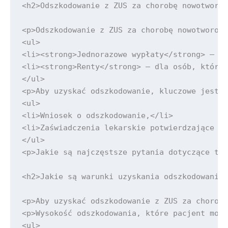
<h2>Odszkodowanie z ZUS za chorobę nowotworow
<p>Odszkodowanie z ZUS za chorobę nowotworową
<ul>

<li><strong>Jednorazowe wypłaty</strong> – za
<li><strong>Renty</strong> – dla osób, które 
</ul>

<p>Aby uzyskać odszkodowanie, kluczowe jest s
<ul>

<li>Wniosek o odszkodowanie,</li>

<li>Zaświadczenia lekarskie potwierdzające ro
</ul>

<p>Jakie są najczęstsze pytania dotyczące teg
<h2>Jakie są warunki uzyskania odszkodowania 
<p>Aby uzyskać odszkodowanie z ZUS za chorobę
<p>Wysokość odszkodowania, które pacjent może
<ul>
