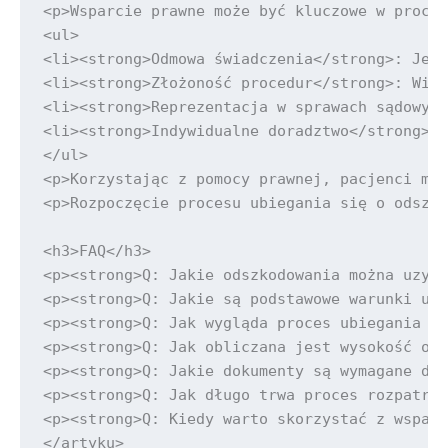
<p>Wsparcie prawne może być kluczowe w proces
<ul>

<li><strong>Odmowa świadczenia</strong>: Jeśl
<li><strong>Złożoność procedur</strong>: Wiel
<li><strong>Reprezentacja w sprawach sądowych
<li><strong>Indywidualne doradztwo</strong>: 
</ul>

<p>Korzystając z pomocy prawnej, pacjenci mog
<p>Rozpoczęcie procesu ubiegania się o odszko
<h3>FAQ</h3>

<p><strong>Q: Jakie odszkodowania można uzysk
<p><strong>Q: Jakie są podstawowe warunki uzy
<p><strong>Q: Jak wygląda proces ubiegania si
<p><strong>Q: Jak obliczana jest wysokość ods
<p><strong>Q: Jakie dokumenty są wymagane do 
<p><strong>Q: Jak długo trwa proces rozpatryw
<p><strong>Q: Kiedy warto skorzystać z wsparc