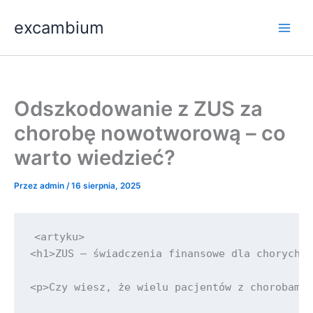
Przejdź
Main
excambium
do
Men
treści
Odszkodowanie z ZUS za
chorobę nowotworową – co
warto wiedzieć?
Przez
admin
/
16 sierpnia, 2025
<artyku>

<h1>ZUS – świadczenia finansowe dla chorych n
<p>Czy wiesz, że wielu pacjentów z chorobami 