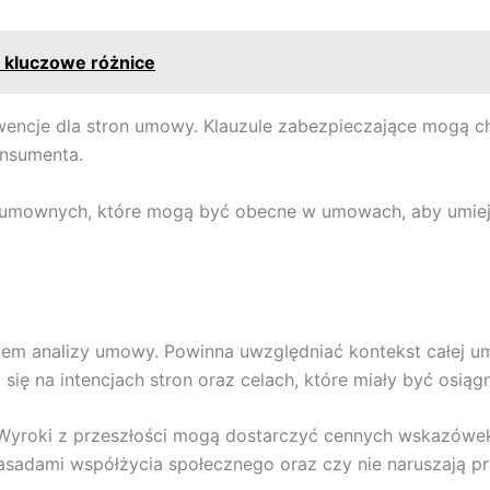
– kluczowe różnice
ncje dla stron umowy. Klauzule zabezpieczające mogą chron
onsumenta.
 umownych, które mogą być obecne w umowach, aby umiejęt
ntem analizy umowy. Powinna uwzględniać kontekst całej 
 się na intencjach stron oraz celach, które miały być osiągn
yroki z przeszłości mogą dostarczyć cennych wskazówek 
zasadami współżycia społecznego oraz czy nie naruszają 