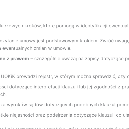
kluczowych kroków, które pomogą w identyfikacji ewentua
czytanie umowy jest podstawowym krokiem. Zwróć uwagę n
h ewentualnych zmian w umowie.
odne z prawem
– szczególnie uważaj na zapisy dotyczące pr
 UOKiK prowadzi rejestr, w którym można sprawdzić, czy d
ości dotyczące interpretacji klauzuli lub jej zgodności z 
ch.
iza wyroków sądów dotyczących podobnych klauzul pomoż
kie niejasności oraz podejrzenia dotyczące klauzul, co uł