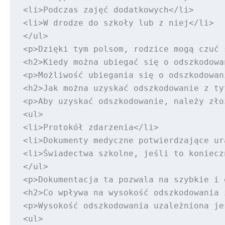
<li>Podczas zajęć dodatkowych</li>

<li>W drodze do szkoły lub z niej</li>

</ul>

<p>Dzięki tym polsom, rodzice mogą czuć 
<h2>Kiedy można ubiegać się o odszkodowa
<p>Możliwość ubiegania się o odszkodowan
<h2>Jak można uzyskać odszkodowanie z ty
<p>Aby uzyskać odszkodowanie, należy zło
<ul>

<li>Protokół zdarzenia</li>

<li>Dokumenty medyczne potwierdzające ura
<li>Świadectwa szkolne, jeśli to konieczn
</ul>

<p>Dokumentacja ta pozwala na szybkie i 
<h2>Co wpływa na wysokość odszkodowania 
<p>Wysokość odszkodowania uzależniona je
<ul>
