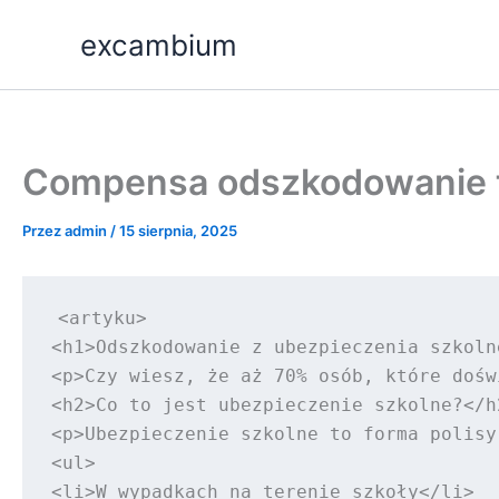
Przejdź
excambium
do
treści
Compensa odszkodowanie to
Przez
admin
/
15 sierpnia, 2025
<artyku>

<h1>Odszkodowanie z ubezpieczenia szkoln
<p>Czy wiesz, że aż 70% osób, które dośw
<h2>Co to jest ubezpieczenie szkolne?</h2
<p>Ubezpieczenie szkolne to forma polisy
<ul>

<li>W wypadkach na terenie szkoły</li>
