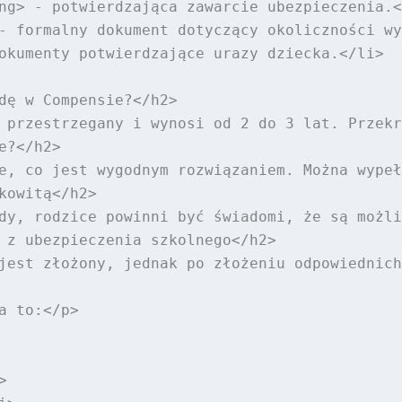
ng> - potwierdzająca zawarcie ubezpieczenia.<
- formalny dokument dotyczący okoliczności wy
okumenty potwierdzające urazy dziecka.</li>

dę w Compensie?</h2>

 przestrzegany i wynosi od 2 do 3 lat. Przekr
?</h2>

e, co jest wygodnym rozwiązaniem. Można wypeł
owitą</h2>

dy, rodzice powinni być świadomi, że są możli
 z ubezpieczenia szkolnego</h2>

jest złożony, jednak po złożeniu odpowiednich
 to:</p>


