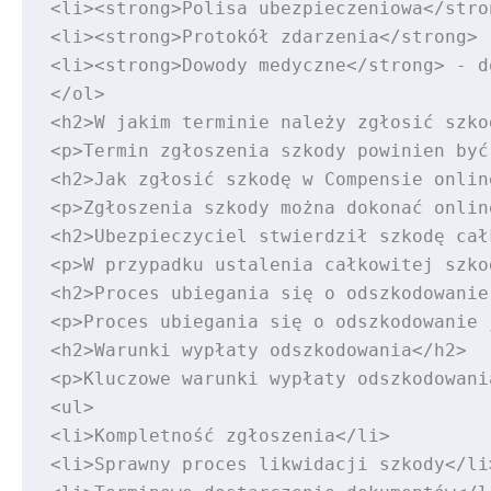
<li><strong>Polisa ubezpieczeniowa</stro
<li><strong>Protokół zdarzenia</strong> 
<li><strong>Dowody medyczne</strong> - d
</ol>

<h2>W jakim terminie należy zgłosić szko
<p>Termin zgłoszenia szkody powinien być
<h2>Jak zgłosić szkodę w Compensie online
<p>Zgłoszenia szkody można dokonać onlin
<h2>Ubezpieczyciel stwierdził szkodę całk
<p>W przypadku ustalenia całkowitej szko
<h2>Proces ubiegania się o odszkodowanie
<p>Proces ubiegania się o odszkodowanie 
<h2>Warunki wypłaty odszkodowania</h2>

<p>Kluczowe warunki wypłaty odszkodowania
<ul>

<li>Kompletność zgłoszenia</li>

<li>Sprawny proces likwidacji szkody</li>