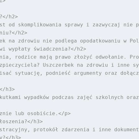
>

</h2>

st od skomplikowania sprawy i zazwyczaj nie p
iu?</h2>

ek na zdrowiu nie podlega opodatkowaniu w Pol
wi wypłaty świadczenia?</h2>

nia, rodzice mają prawo złożyć odwołanie. Pro
zpieczyciela? Uszczerbek na zdrowiu i inne sy
isać sytuację, podnieść argumenty oraz dołącz
/h3>

kutkami wypadków podczas zajęć szkolnych oraz
znie lub osobiście.</p>

łoszenia?</h3>

stracyjny, protokół zdarzenia i inne dokument
?</h3>
