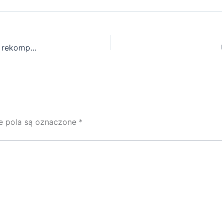
PZU odszkodowanie to skuteczny sposób na uzyskanie rekompensaty
 pola są oznaczone
*