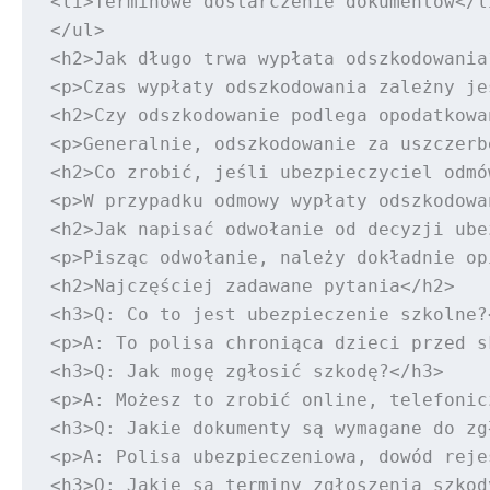
<li>Terminowe dostarczenie dokumentów</li
</ul>

<h2>Jak długo trwa wypłata odszkodowania?
<p>Czas wypłaty odszkodowania zależny je
<h2>Czy odszkodowanie podlega opodatkowan
<p>Generalnie, odszkodowanie za uszczerb
<h2>Co zrobić, jeśli ubezpieczyciel odmó
<p>W przypadku odmowy wypłaty odszkodowa
<h2>Jak napisać odwołanie od decyzji ube
<p>Pisząc odwołanie, należy dokładnie op
<h2>Najczęściej zadawane pytania</h2>

<h3>Q: Co to jest ubezpieczenie szkolne?<
<p>A: To polisa chroniąca dzieci przed s
<h3>Q: Jak mogę zgłosić szkodę?</h3>

<p>A: Możesz to zrobić online, telefonic
<h3>Q: Jakie dokumenty są wymagane do zg
<p>A: Polisa ubezpieczeniowa, dowód reje
<h3>Q: Jakie są terminy zgłoszenia szkody