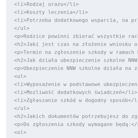
<li>Rodzaj urazu</li>

<li>Koszty leczenia</li>

<li>Potrzeba dodatkowego wsparcia, na pr
</ul>

<p>Rodzice powinni zbierać wszystkie rac
<h2>Jaki jest czas na złożenie wniosku o
<p>Termin na zgłoszenie szkody w ramach 
<h2>Jak działa ubezpieczenie szkolne NNW?
<p>Ubezpieczenie NNW szkolne działa na z
<ul>

<li>Wyposażenie w podstawowe ubezpieczen
<li>Mozliwość dodatkowych świadczeń</li>

<li>Zgłaszanie szkód w dogodny sposób</li
</ul>

<h2>Jakich dokumentów potrzebujesz do zg
<p>Do zgłoszenia szkody wymagane będą:</p
<ol>
