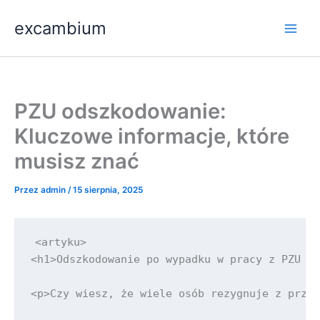
Przejdź
Main
excambium
do
Men
treści
PZU odszkodowanie:
Kluczowe informacje, które
musisz znać
Przez
admin
/
15 sierpnia, 2025
<artyku>

<h1>Odszkodowanie po wypadku w pracy z PZU - 
<p>Czy wiesz, że wiele osób rezygnuje z przys