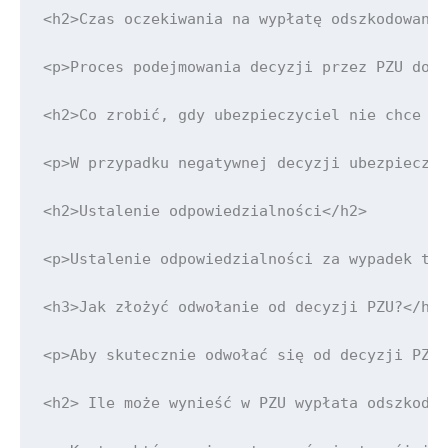
<h2>Czas oczekiwania na wypłatę odszkodowania
<p>Proces podejmowania decyzji przez PZU doty
<h2>Co zrobić, gdy ubezpieczyciel nie chce wy
<p>W przypadku negatywnej decyzji ubezpieczyc
<h2>Ustalenie odpowiedzialności</h2>

<p>Ustalenie odpowiedzialności za wypadek to 
<h3>Jak złożyć odwołanie od decyzji PZU?</h3>
<p>Aby skutecznie odwołać się od decyzji PZU,
<h2> Ile może wynieść w PZU wypłata odszkodow