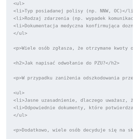
<ul>

<li>Typ posiadanej polisy (np. NNW, OC)</li>

<li>Rodzaj zdarzenia (np. wypadek komunikacyj
<li>Dokumentacja medyczna konfirmująca doznan
</ul>

<p>Wiele osób zgłasza, że otrzymane kwoty ods
<h2>Jak napisać odwołanie do PZU?</h2>

<p>W przypadku zaniżenia odszkodowania przez 
<ul>

<li>Jasne uzasadnienie, dlaczego uważasz, że 
<li>Odpowiednie dokumenty, które potwierdzają
</ul>

<p>Dodatkowo, wiele osób decyduje się na skor