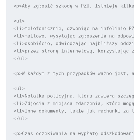
<p>Aby zgłosić szkodę w PZU, istnieje kilka s
<ul>

<li>telefonicznie, dzwoniąc na infolinię PZU<
<li>mailowo, wysyłając zgłoszenie na odpowied
<li>osobiście, odwiedzając najbliższy oddział
<li>przez stronę internetową, korzystając z f
</ul>

<p>W każdym z tych przypadków ważne jest, aby
<ul>

<li>Notatka policyjna, która zawiera szczegół
<li>Zdjęcia z miejsca zdarzenia, które mogą p
<li>Inne dokumenty, takie jak rachunki za lec
</ul>

<p>Czas oczekiwania na wypłatę odszkodowania 