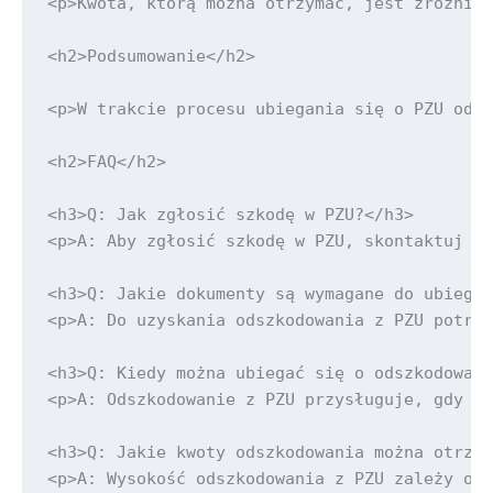
<p>Kwota, którą można otrzymać, jest zróżnico
<h2>Podsumowanie</h2>

<p>W trakcie procesu ubiegania się o PZU odsz
<h2>FAQ</h2>

<h3>Q: Jak zgłosić szkodę w PZU?</h3>

<p>A: Aby zgłosić szkodę w PZU, skontaktuj si
<h3>Q: Jakie dokumenty są wymagane do ubiegan
<p>A: Do uzyskania odszkodowania z PZU potrze
<h3>Q: Kiedy można ubiegać się o odszkodowani
<p>A: Odszkodowanie z PZU przysługuje, gdy po
<h3>Q: Jakie kwoty odszkodowania można otrzym
<p>A: Wysokość odszkodowania z PZU zależy od 