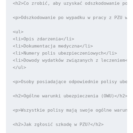
<h2>Co zrobić, aby uzyskać odszkodowanie po w
<p>Odszkodowanie po wypadku w pracy z PZU wym
<ul>

<li>Opis zdarzenia</li>

<li>Dokumentacja medyczna</li>

<li>Numery polis ubezpieczeniowych</li>

<li>Dowody wydatków związanych z leczeniem</l
</ul>

<p>Osoby posiadające odpowiednie polisy ubezp
<h2>Ogólne warunki ubezpieczenia (OWU)</h2>

<p>Wszystkie polisy mają swoje ogólne warunki
<h2>Jak zgłosić szkodę w PZU?</h2>
