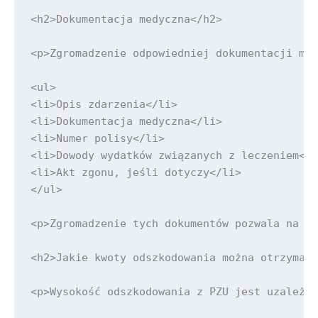
<h2>Dokumentacja medyczna</h2>

<p>Zgromadzenie odpowiedniej dokumentacji med
<ul>

<li>Opis zdarzenia</li>

<li>Dokumentacja medyczna</li>

<li>Numer polisy</li>

<li>Dowody wydatków związanych z leczeniem</l
<li>Akt zgonu, jeśli dotyczy</li>

</ul>

<p>Zgromadzenie tych dokumentów pozwala na ef
<h2>Jakie kwoty odszkodowania można otrzymać 
<p>Wysokość odszkodowania z PZU jest uzależni