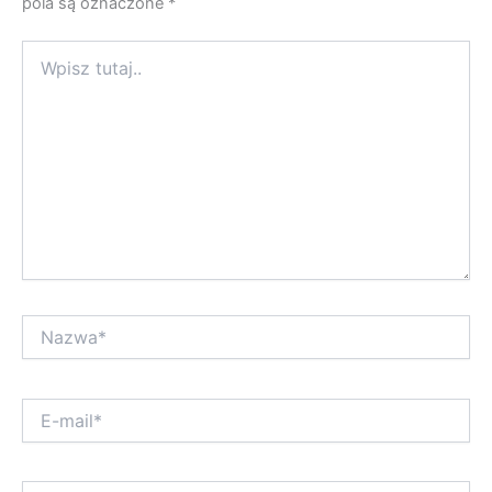
pola są oznaczone
*
Wpisz
tutaj..
Nazwa*
E-
mail*
Witryna